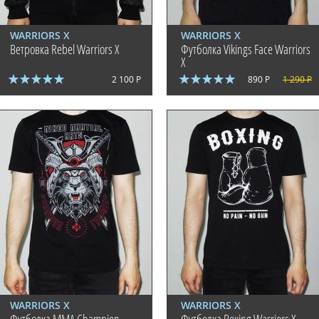
WARRIORS X
WARRIORS X
Ветровка Rebel Warriors X
Футболка Vikings Face Warriors
X
2 100 Р
890 Р
1 290 Р
WARRIORS X
WARRIORS X