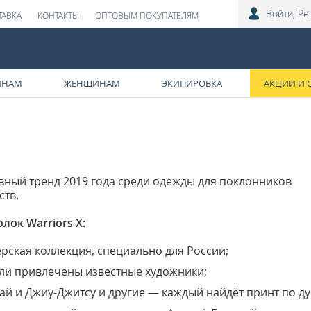
Войти
,
Ре
ТАВКА
КОНТАКТЫ
ОПТОВЫМ ПОКУПАТЕЛЯМ
ИНАМ
ЖЕНЩИНАМ
ЭКИПИРОВКА
АКЦИИ И 
вный тренд 2019 года среди одежды для поклонников
ств.
ок Warriors X:
ская коллекция, специально для России;
ыли привлечены известные художники;
тай и Джиу-Джитсу и другие — каждый найдёт принт по д