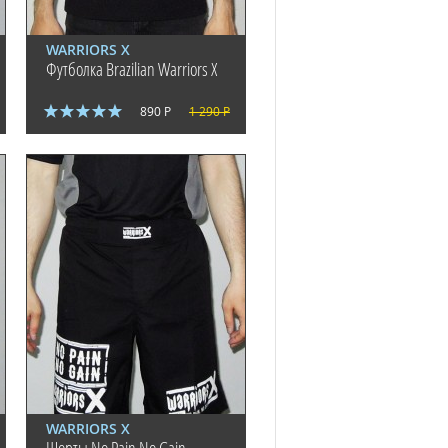
WARRIORS X
Футболка Brazilian Warriors X
890 Р
1 290 Р
WARRIORS X