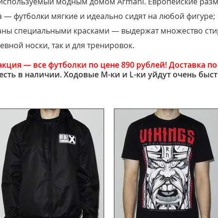
используемый модным домом Armani. Европейские разме
а — футболки мягкие и идеально сидят на любой фигуре;
аны специальными красками — выдержат множество сти
евной носки, так и для тренировок.
акция — все футболки по цене 890 рублей!
Доставка по
есть в наличии. Ходовые M-ки и L-ки уйдут очень быст