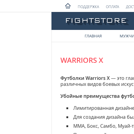
ПОДДЕРЖКА
ОПЛАТА
ДОС
ГЛАВНАЯ
МУЖЧ
WARRIORS X
Футболки Warriors X
— это гла
различных видов боевых искус
Убойные преимущества футбол
Лимитированная дизайнер
Для создания дизайна б
ММА, Бокс, Самбо, Муай-