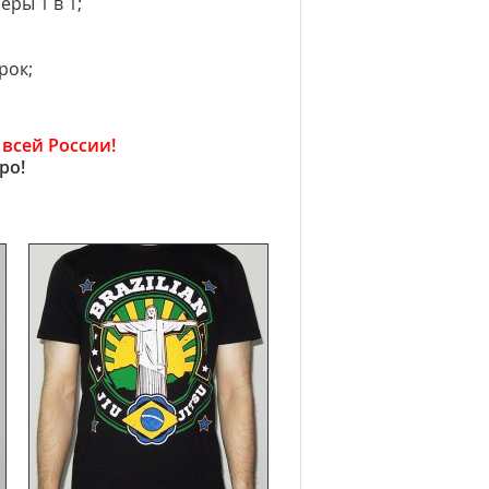
ры 1 в 1;
рок;
 всей России!
ро!