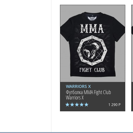
WARRIORS X
Футболка MMA Fight Club
Warriors X
1 290 Р