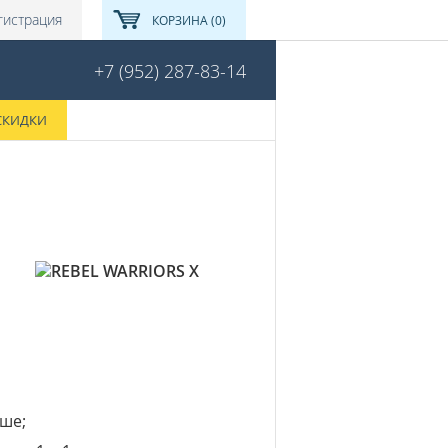
гистрация
КОРЗИНА (0)
+7 (952) 287-83-14
СКИДКИ
уше;