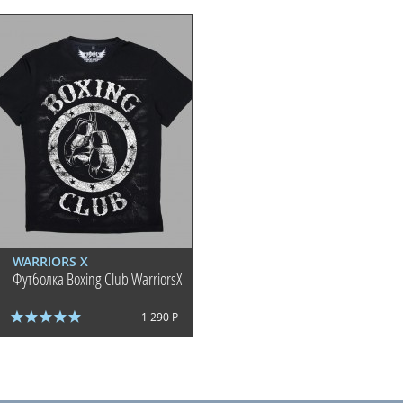
WARRIORS X
Футболка Boxing Club WarriorsX
1 290 Р