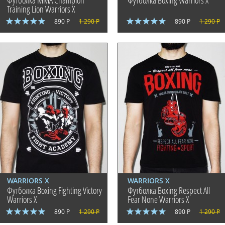
Футболка MMA Champion
Футболка Boxing Warriors X
Training Lion Warriors X
890 Р
1 290 Р
890 Р
1 290 Р
WARRIORS X
WARRIORS X
Футболка Boxing Fighting Victory
Футболка Boxing Respect All
Warriors X
Fear None Warriors X
890 Р
1 290 Р
890 Р
1 290 Р