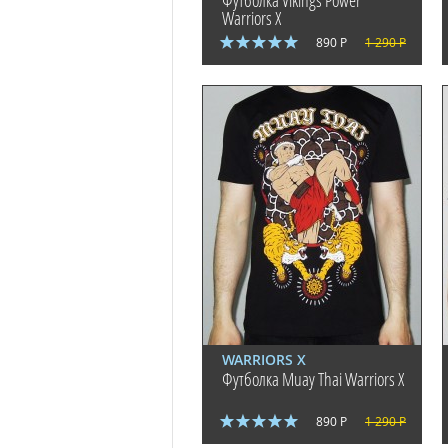
Футболка Vikings Power
Warriors X
890 Р
1 290 Р
WARRIORS X
Футболка Muay Thai Warriors X
890 Р
1 290 Р