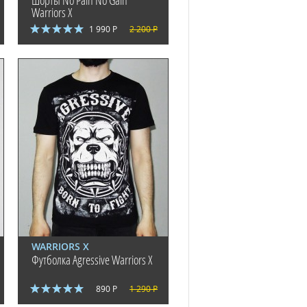
Шорты No Pain No Gain
Warriors X
1 990 Р
2 200 Р
WARRIORS X
Футболка Agressive Warriors X
890 Р
1 290 Р