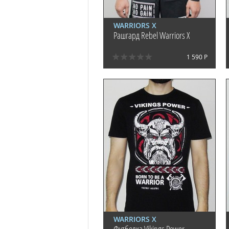
WARRIORS X
Рашгард Rebel Warriors X
1 590 Р
WARRIORS X