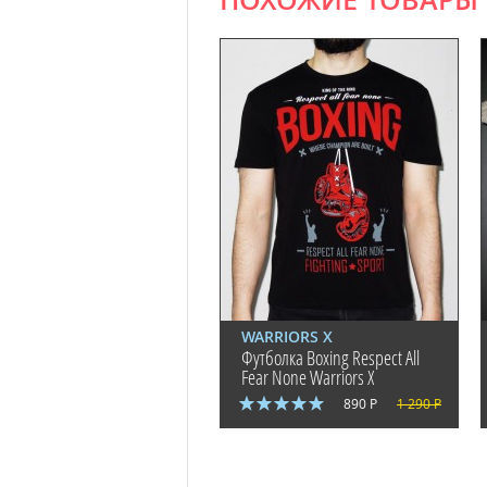
ПОХОЖИЕ ТОВАРЫ
WARRIORS X
Футболка Boxing Respect All
Fear None Warriors X
890 Р
1 290 Р