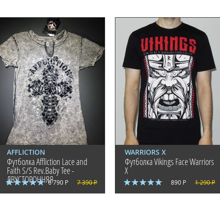
AFFLICTION
WARRIORS X
Футболка Affliction Lace and
Футболка Vikings Face Warriors
Faith S/S Rev.Baby Tee -
X
ДВУСТОРОННЯЯ
6 790 Р
7 390 Р
890 Р
1 290 Р