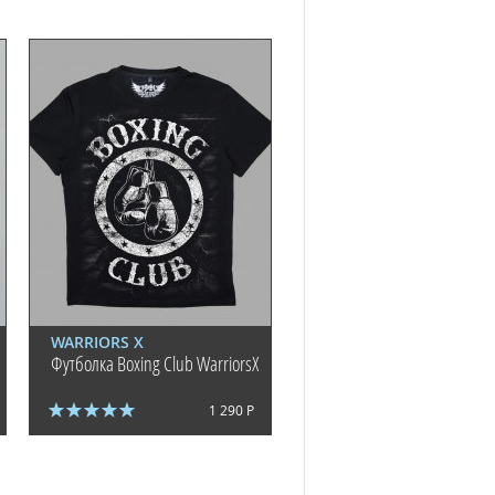
WARRIORS X
Футболка Boxing Club WarriorsX
1 290 Р