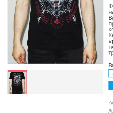
Ф
н
В
п
к
К
в
н
т
В
Ка
До