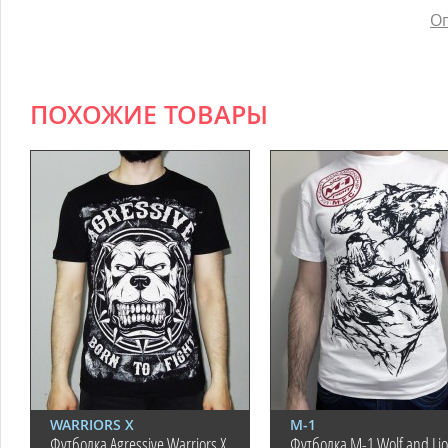
Оп
ПОХОЖИЕ ТОВАРЫ
WARRIORS X
М-1
Футболка Agressive Warriors X
Футболка M-1 Wolf and Li