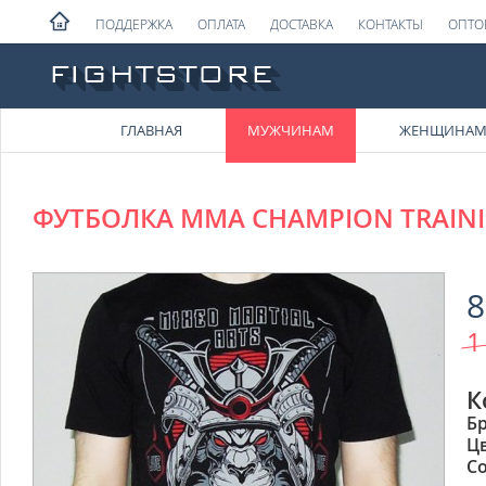
ПОДДЕРЖКА
ОПЛАТА
ДОСТАВКА
КОНТАКТЫ
ОПТО
ГЛАВНАЯ
МУЖЧИНАМ
ЖЕНЩИНА
ФУТБОЛКА MMA CHAMPION TRAINI
8
1
К
Б
Ц
Со