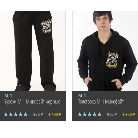
М-1
М-1
Брюки M-1 Миксфайт черные
Толстовка M-1 Миксфайт
890 Р
1 490 Р
990 Р
1 890 Р