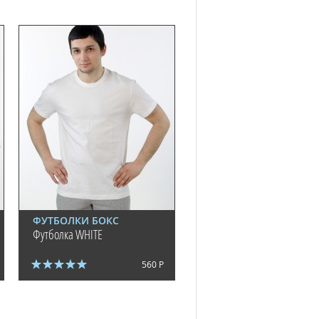
ФУТБОЛКИ БОКС
Футболка WHITE
560 Р