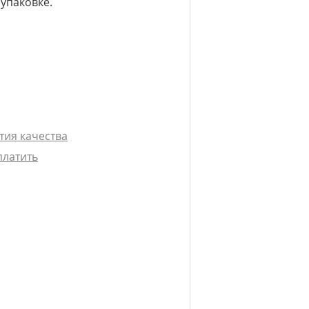
 упаковке.
тия качества
платить