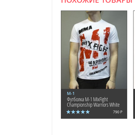
ПОХОЖИЕ ТОВАРЫ
М-1
Футболка M-1 MixFight
Championship Warriors White
790 Р