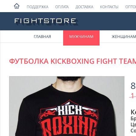
ПОДДЕРЖКА
ОПЛАТА
ДОСТАВКА
КОНТАКТЫ
ОПТО
ГЛАВНАЯ
МУЖЧИНАМ
ЖЕНЩИНА
ФУТБОЛКА KICKBOXING FIGHT TEA
8
1
К
Б
Ц
Со