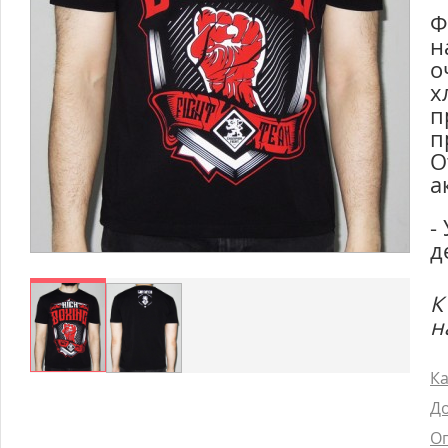
Ф
н
о
х
п
п
О
а
-
д
К
н
Ка
До
Оп