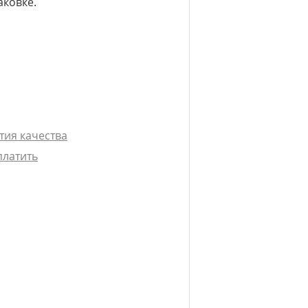
аковке.
тия качества
платить