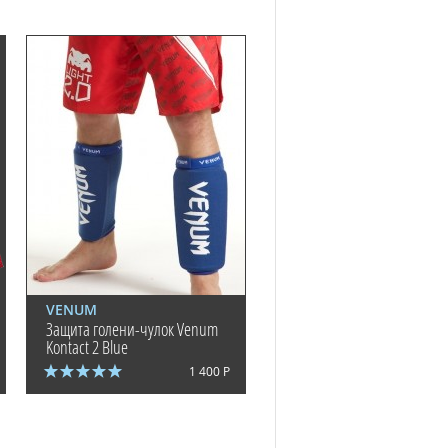
VENUM
Защита голени-чулок Venum
Kontact 2 Blue
1 400 Р