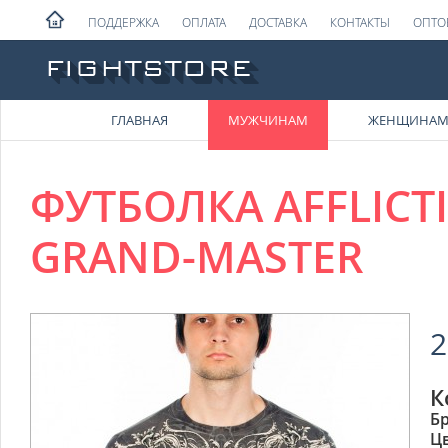
ПОДДЕРЖКА
ОПЛАТА
ДОСТАВКА
КОНТАКТЫ
ОПТО
ГЛАВНАЯ
МУЖЧИНАМ
ЖЕНЩИНА
ФУТБОЛКА AFFLICT
GRAND-MASTER
2
К
Б
Ц