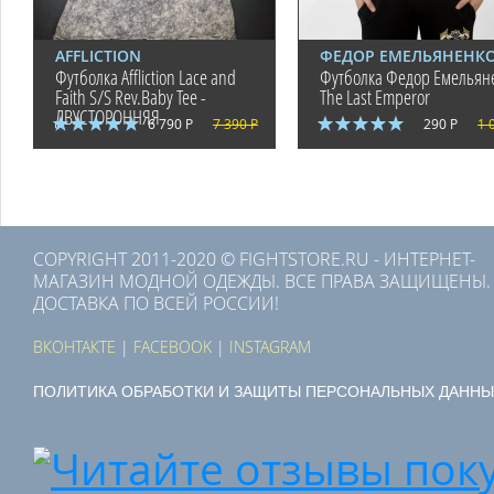
AFFLICTION
ФЕДОР ЕМЕЛЬЯНЕНК
Футболка Affliction Lace and
Футболка Федор Емельян
Faith S/S Rev.Baby Tee -
The Last Emperor
ДВУСТОРОННЯЯ
6 790 Р
7 390 Р
290 Р
1 
COPYRIGHT 2011-2020 © FIGHTSTORE.RU - ИНТЕРНЕТ-
МАГАЗИН МОДНОЙ ОДЕЖДЫ. ВСЕ ПРАВА ЗАЩИЩЕНЫ.
ДОСТАВКА ПО ВСЕЙ РОССИИ!
ВКОНТАКТЕ
|
FACEBOOK
|
INSTAGRAM
ПОЛИТИКА ОБРАБОТКИ И ЗАЩИТЫ ПЕРСОНАЛЬНЫХ ДАННЫ