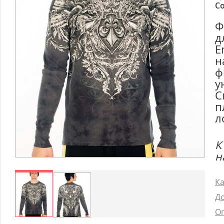
Со
Ф
д
E
н
ф
у
С
п
л
К
н
Ка
До
Оп