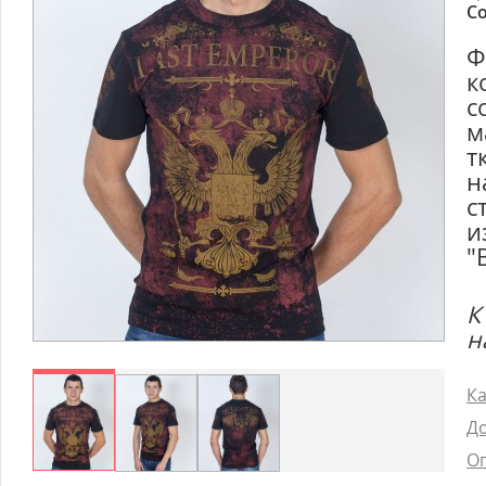
Со
Ф
к
с
м
т
н
с
и
"
К
н
Ка
До
Оп