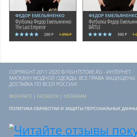
ФЕДОР ЕМЕЛЬЯНЕНКО
ФЕДОР ЕМЕЛЬЯНЕНК
Футболка Федор Емельяненко
Футболка Федор Емельян
The Last Emperor
BATTLE
290 Р
1 090 Р
390 Р
1 
COPYRIGHT 2011-2020 © FIGHTSTORE.RU - ИНТЕРНЕТ-
МАГАЗИН МОДНОЙ ОДЕЖДЫ. ВСЕ ПРАВА ЗАЩИЩЕНЫ.
ДОСТАВКА ПО ВСЕЙ РОССИИ!
ВКОНТАКТЕ
|
FACEBOOK
|
INSTAGRAM
ПОЛИТИКА ОБРАБОТКИ И ЗАЩИТЫ ПЕРСОНАЛЬНЫХ ДАННЫ