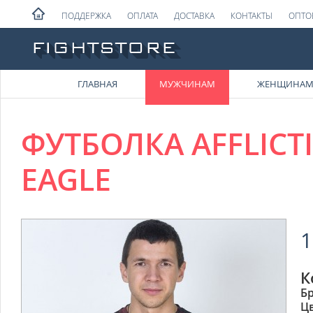
ПОДДЕРЖКА
ОПЛАТА
ДОСТАВКА
КОНТАКТЫ
ОПТО
ГЛАВНАЯ
МУЖЧИНАМ
ЖЕНЩИНА
ФУТБОЛКА AFFLICT
EAGLE
1
К
Б
Ц