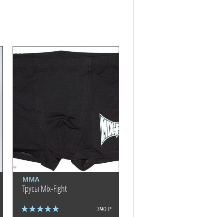
ММА
Трусы Mix-Fight
390 Р