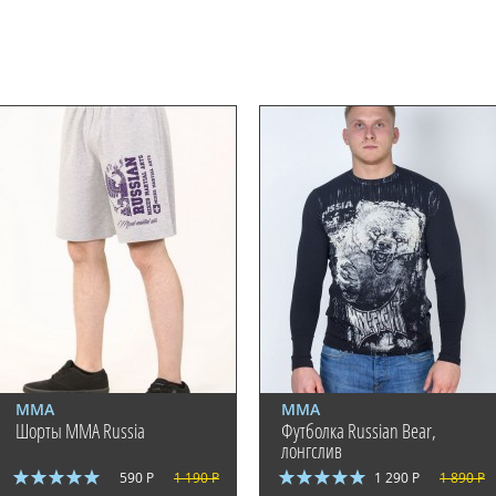
ММА
ММА
Шорты ММА Russia
Футболка Russian Bear,
лонгслив
590 Р
1 190 Р
1 290 Р
1 890 Р