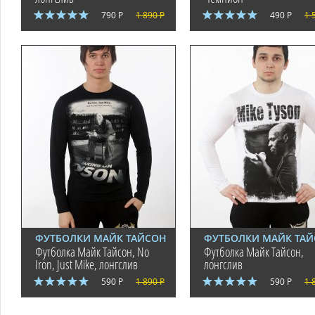
790 Р
1 890 Р
490 Р
1 
ФУТБОЛКИ МАЙК ТАЙСОН
ФУТБОЛКИ МАЙК ТА
Футболка Майк Тайсон, No
Футболка Майк Тайсон,
Iron, Just Mike, лонгслив
лонгслив
590 Р
1 890 Р
590 Р
1 