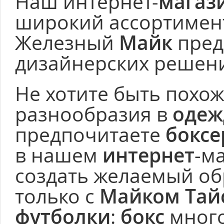
Наш интернет-
магаз
широкий ассортимент
Железный
Майк
пред
дизайнерских решени
Не хотите быть похож
разнообразия в
одеж
предпочитаете
бокс
в нашем
интернет
-м
создать желаемый об
только с
Майком Тай
футболки
:
бокс
много