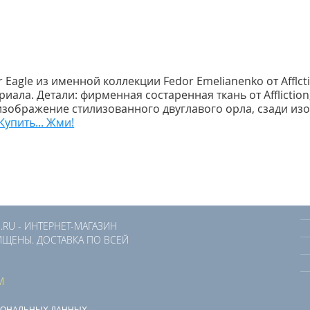
or Eagle из именной коллекции Fedor Emelianenko от Afflc
иала. Детали: фирменная состаренная ткань от Afflictio
 изображение стилизованного двуглавого орла, сзади и
Купить... Жми!
.RU - ИНТЕРНЕТ-МАГАЗИН
ЩЕНЫ. ДОСТАВКА ПО ВСЕЙ
M