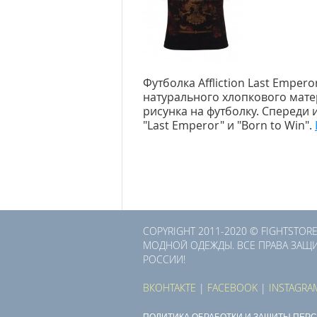
Футболка Affliction Last Emper
натурального хлопкового матер
рисунка на футболку. Спереди
"Last Emperor" и "Born to Win".
COPYRIGHT 2011-2020 © FIGHTSTORE
МОДНОЙ ОДЕЖДЫ. ВСЕ ПРАВА ЗАЩИ
РОССИИ!
ВКОНТАКТЕ
|
FACEBOOK
|
INSTAGRA