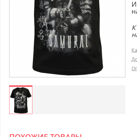
И
н
К
н
Ка
До
Оп