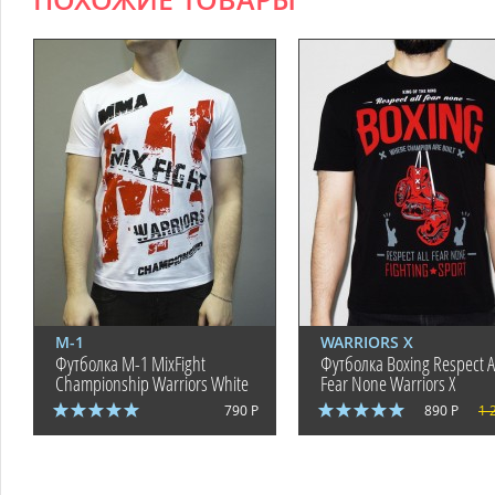
ПОХОЖИЕ ТОВАРЫ
М-1
WARRIORS X
Футболка M-1 MixFight
Футболка Boxing Respect Al
Championship Warriors White
Fear None Warriors X
790 Р
890 Р
1 