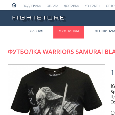
ПОДДЕРЖКА
ОПЛАТА
ДОСТАВКА
КОНТАКТЫ
ОПТО
ГЛАВНАЯ
МУЖЧИНАМ
ЖЕНЩИНА
ФУТБОЛКА WARRIORS SAMURAI BL
1
К
Б
Ц
Со
О