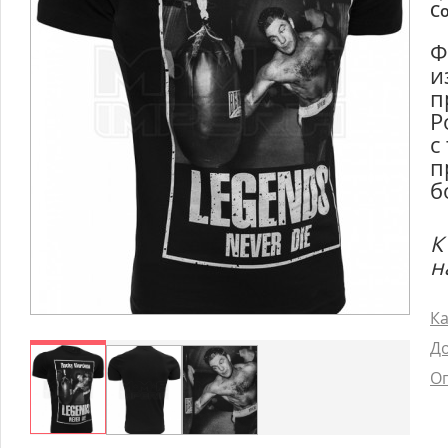
Со
Ф
и
п
Р
с
п
б
К
н
Ка
До
Оп