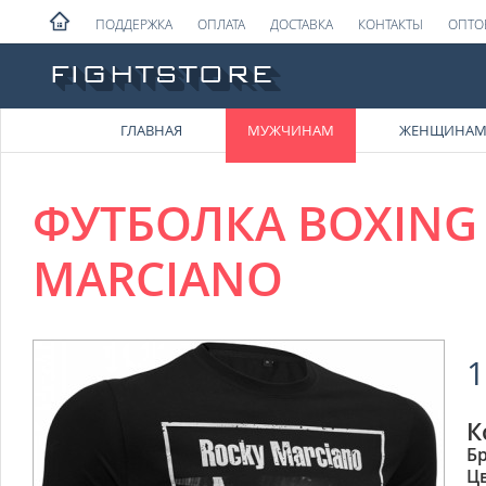
ПОДДЕРЖКА
ОПЛАТА
ДОСТАВКА
КОНТАКТЫ
ОПТО
ГЛАВНАЯ
МУЖЧИНАМ
ЖЕНЩИНА
ФУТБОЛКА BOXING
MARCIANO
1
К
Б
Ц