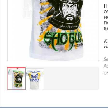
П
с
н
п
е
К
н
Ка
До
Оп