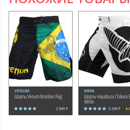
VENUM
ММА
Шорты Venum Brazilian Flag
Шорты Hayabusa Chikara B
White
2 990 Р
5 290 Р
6 