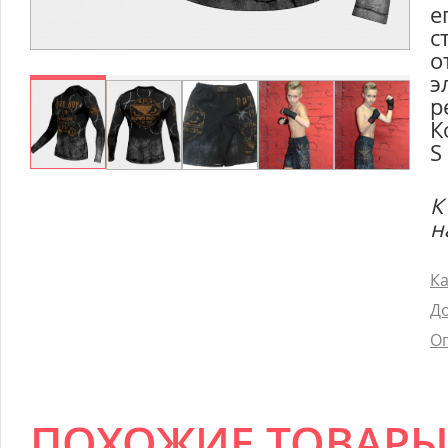
е
с
о
э
р
К
S
К
н
Ка
До
Оп
ПОХОЖИЕ ТОВАР