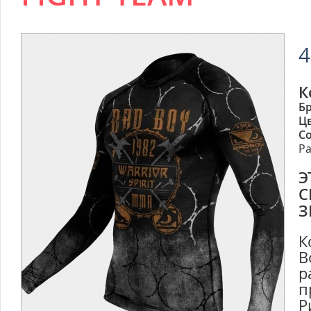
4
К
Б
Ц
Со
Ра
Э
С
З
К
B
р
п
Р