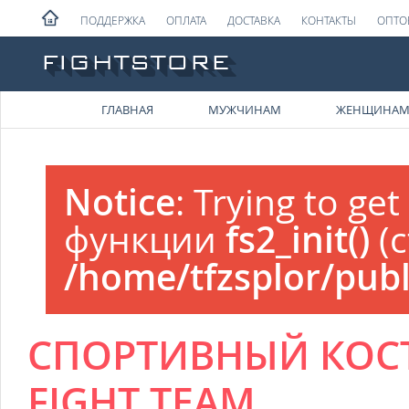
ПОДДЕРЖКА
ОПЛАТА
ДОСТАВКА
КОНТАКТЫ
ОПТО
ГЛАВНАЯ
МУЖЧИНАМ
ЖЕНЩИНА
Notice
: Trying to ge
СООБЩЕНИЕ ОБ ОШИБКЕ
функции
fs2_init()
(
/home/tfzsplor/publ
СПОРТИВНЫЙ КОС
FIGHT TEAM