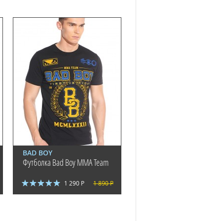
BAD BOY
Футболка Bad Boy MMA Team
1 290 Р
1 890 Р