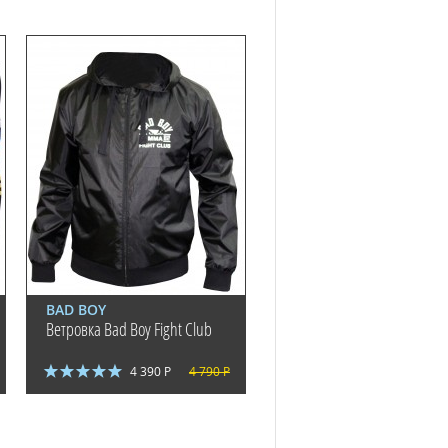
BAD BOY
Ветровка Bad Boy Fight Club
4 390 Р
4 790 Р