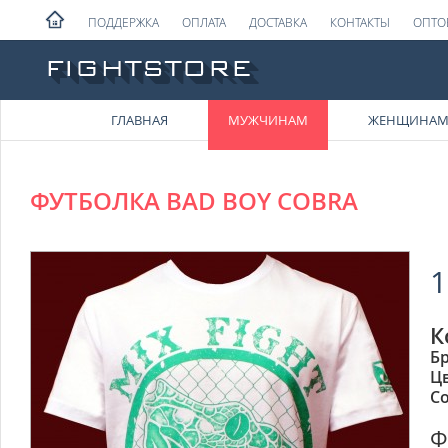
ПОДДЕРЖКА
ОПЛАТА
ДОСТАВКА
КОНТАКТЫ
ОПТО
ГЛАВНАЯ
МУЖЧИНАМ
ЖЕНЩИНА
ФУТБОЛКА BAD BOY COBRA
1
К
Б
Ц
Со
Ф