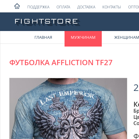
ПОДДЕРЖКА
ОПЛАТА
ДОСТАВКА
КОНТАКТЫ
ОПТО
ГЛАВНАЯ
МУЖЧИНАМ
ЖЕНЩИНА
ФУТБОЛКА AFFLICTION TF27
2
К
Б
Ц
Со
Ф