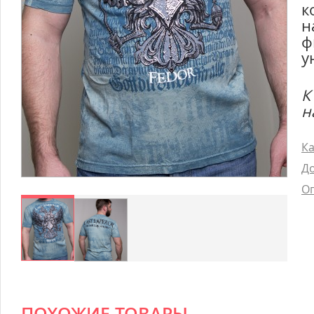
к
н
ф
у
К
н
Ка
До
Оп