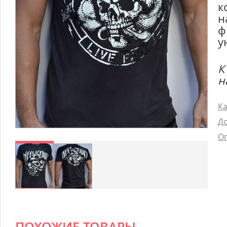
к
н
ф
у
К
н
Ка
До
Оп