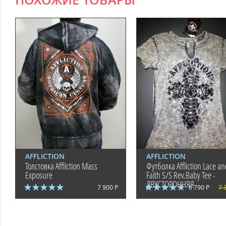
ПОХОЖИЕ ТОВАРЫ
AFFLICTION
AFFLICTION
Толстовка Affliction Mass
Футболка Affliction Lace a
Exposure
Faith S/S Rev.Baby Tee -
ДВУСТОРОННЯЯ
7 900 Р
6 790 Р
7 