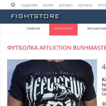
ПОДДЕРЖКА
ОПЛАТА
ДОСТАВКА
КОНТАКТЫ
ОПТО
ГЛАВНАЯ
МУЖЧИНАМ
ЖЕНЩИНА
ФУТБОЛКА AFFLICTION BUSHMAST
4
К
Б
Ц
Со
Ф